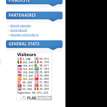
PUBLICITE
PARTENAIRES
Ebook planete
Zone Ebook
Ajoutez votre site ici
GENERAL STATS