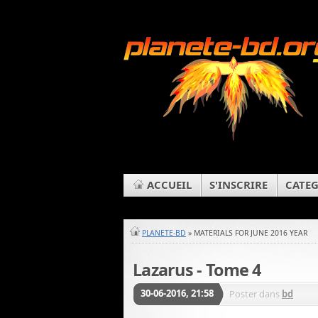
ACCUEIL
S'INSCRIRE
CATEG
PLANETE-BD
» MATERIALS FOR JUNE 2016 YEAR
Lazarus - Tome 4
30-06-2016, 21:58
Poster dans
bd