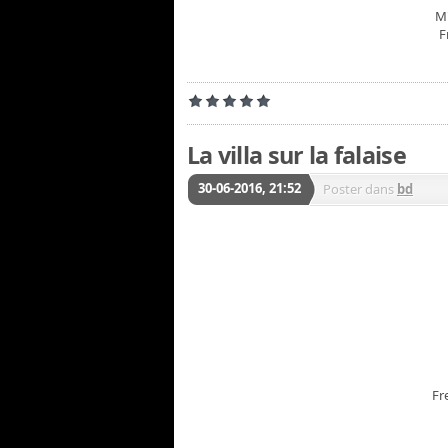
M'
F
La villa sur la falaise
30-06-2016, 21:52
Poster dans
bd
Fr