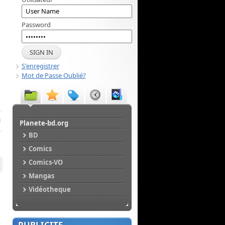
Password
S'enregistrer
Mot de Passe Oublié?
Planete-bd.org
BD
Comics
Comics-VO
Mangas
Vidéotheque