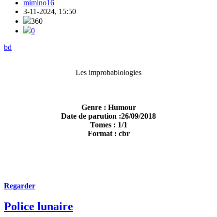
mimino16
3-11-2024, 15:50
360
0
bd
Les improbablologies
Genre : Humour
Date de parution :26/09/2018
Tomes : 1/1
Format : cbr
Regarder
Police lunaire