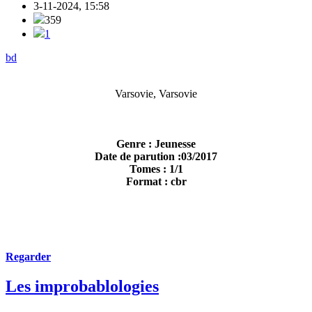
3-11-2024, 15:58
359
1
bd
Varsovie, Varsovie
Genre : Jeunesse
Date de parution :03/2017
Tomes : 1/1
Format : cbr
Regarder
Les improbablologies