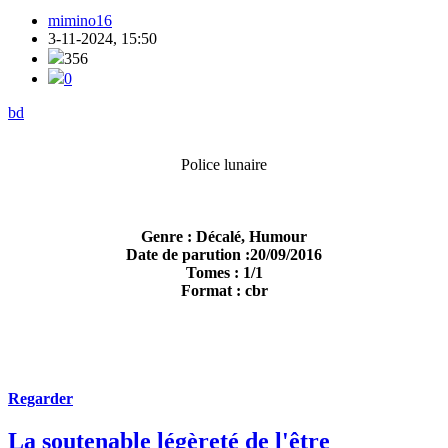
mimino16
3-11-2024, 15:50
356
0
bd
Police lunaire
Genre : Décalé, Humour
Date de parution :20/09/2016
Tomes : 1/1
Format : cbr
Regarder
La soutenable légèreté de l'être