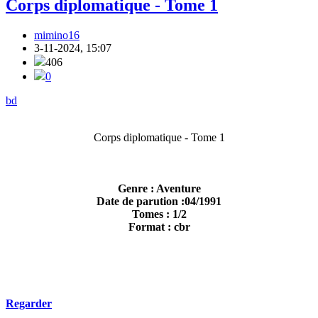
Corps diplomatique - Tome 1
mimino16
3-11-2024, 15:07
406
0
bd
Corps diplomatique - Tome 1
Genre : Aventure
Date de parution :04/1991
Tomes : 1/2
Format : cbr
Regarder