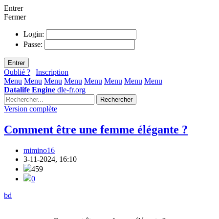
Entrer
Fermer
Login:
Passe:
Entrer
Oublié ?
|
Inscription
Menu
Menu
Menu
Menu
Menu
Menu
Menu
Menu
Datalife Engine
dle-fr.org
Rechercher
Version complète
Comment être une femme élégante ?
mimino16
3-11-2024, 16:10
459
0
bd