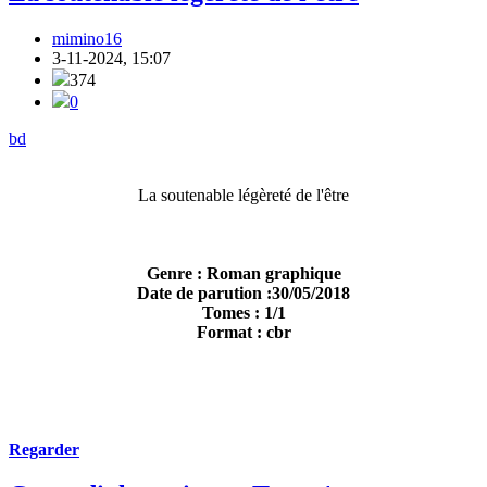
mimino16
3-11-2024, 15:07
374
0
bd
La soutenable légèreté de l'être
Genre : Roman graphique
Date de parution :30/05/2018
Tomes : 1/1
Format : cbr
Regarder