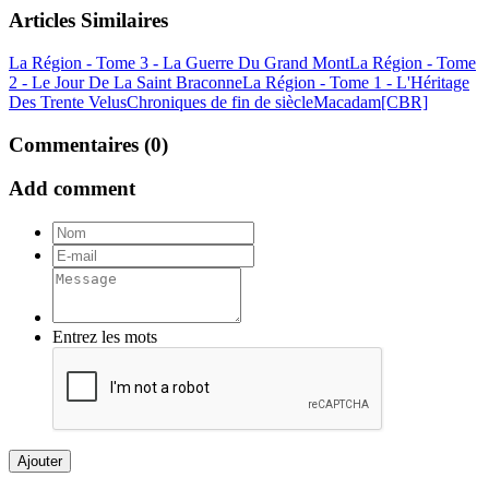
Articles Similaires
La Région - Tome 3 - La Guerre Du Grand Mont
La Région - Tome
2 - Le Jour De La Saint Braconne
La Région - Tome 1 - L'Héritage
Des Trente Velus
Chroniques de fin de siècle
Macadam[CBR]
Commentaires (0)
Add comment
Entrez les mots
Ajouter