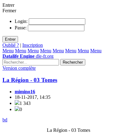
Entrer
Fermer
Login:
Passe:
Entrer
Oublié ?
|
Inscription
Menu
Menu
Menu
Menu
Menu
Menu
Menu
Menu
Datalife Engine
dle-fr.org
Rechercher
Version complète
La Région - 03 Tomes
mimino16
18-11-2017, 14:35
1 343
0
bd
La Région - 03 Tomes