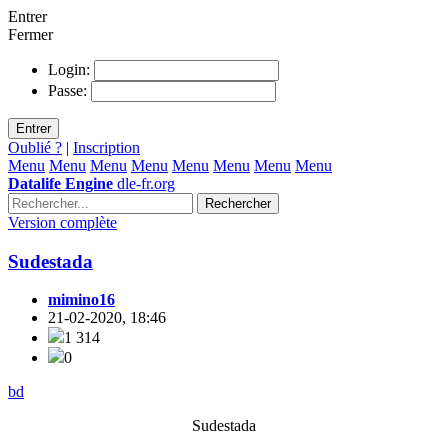
Entrer
Fermer
Login:
Passe:
Entrer
Oublié ?
|
Inscription
Menu
Menu
Menu
Menu
Menu
Menu
Menu
Menu
Datalife Engine
dle-fr.org
Rechercher
Version complète
Sudestada
mimino16
21-02-2020, 18:46
1 314
0
bd
Sudestada