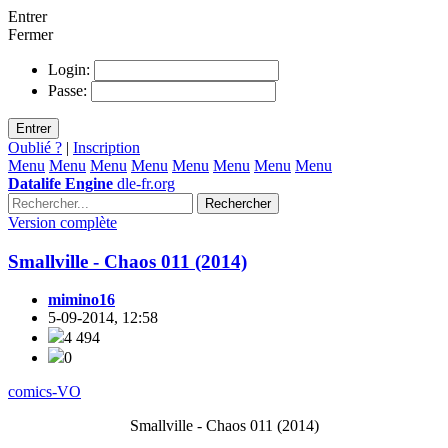
Entrer
Fermer
Login:
Passe:
Entrer
Oublié ?
|
Inscription
Menu
Menu
Menu
Menu
Menu
Menu
Menu
Menu
Datalife Engine
dle-fr.org
Rechercher
Version complète
Smallville - Chaos 011 (2014)
mimino16
5-09-2014, 12:58
4 494
0
comics-VO
Smallville - Chaos 011 (2014)