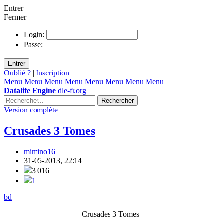
Entrer
Fermer
Login:
Passe:
Entrer
Oublié ?
|
Inscription
Menu
Menu
Menu
Menu
Menu
Menu
Menu
Menu
Datalife Engine
dle-fr.org
Rechercher
Version complète
Crusades 3 Tomes
mimino16
31-05-2013, 22:14
3 016
1
bd
Crusades 3 Tomes