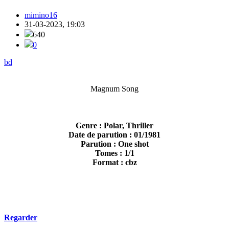
mimino16
31-03-2023, 19:03
640
0
bd
Magnum Song
Genre : Polar, Thriller
Date de parution : 01/1981
Parution : One shot
Tomes : 1/1
Format : cbz
Regarder