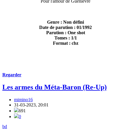
Pour l'amour de Guenièvre
Genre : Non défini
Date de parution : 01/1992
Parution : One shot
Tomes : 1/1
Format : cbz
Regarder
Les armes du Méta-Baron (Re-Up)
mimino16
31-03-2023, 20:01
691
0
bd