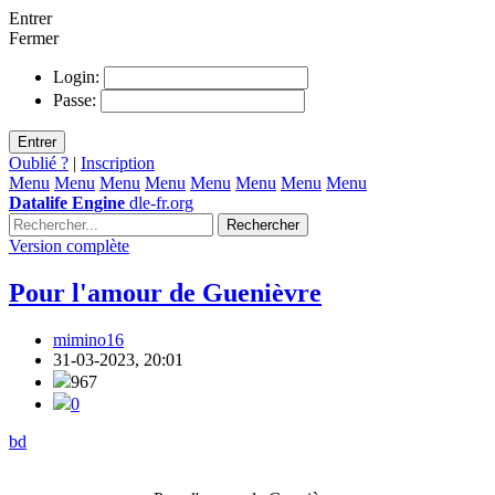
Entrer
Fermer
Login:
Passe:
Entrer
Oublié ?
|
Inscription
Menu
Menu
Menu
Menu
Menu
Menu
Menu
Menu
Datalife Engine
dle-fr.org
Rechercher
Version complète
Pour l'amour de Guenièvre
mimino16
31-03-2023, 20:01
967
0
bd