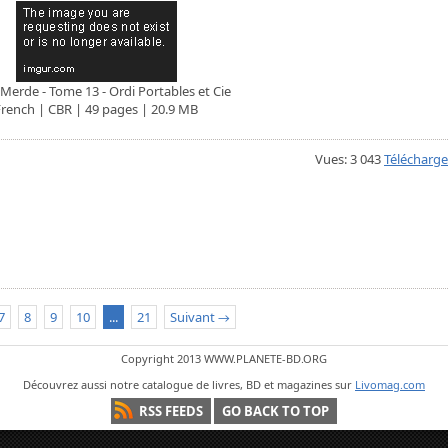
 Merde - Tome 13 - Ordi Portables et Cie
French | CBR | 49 pages | 20.9 MB
Vues: 3 043
Télécharge
7
8
9
10
...
21
Suivant →
Copyright 2013 WWW.PLANETE-BD.ORG
Découvrez aussi notre catalogue de livres, BD et magazines sur
Livomag.com
RSS FEEDS
GO BACK TO TOP