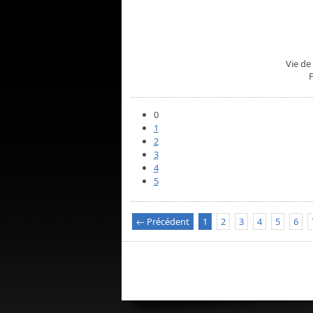
Vie de
0
1
2
3
4
5
← Précédent
1
2
3
4
5
6