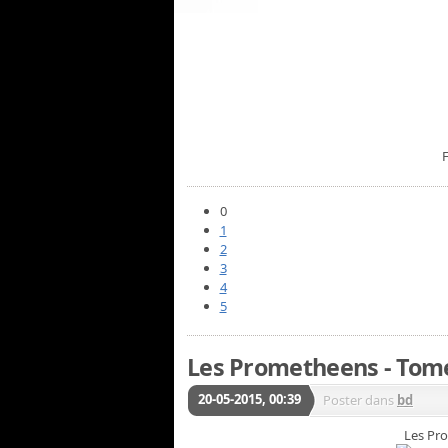
0
1
2
3
4
5
Les Prometheens - Tome
20-05-2015, 00:39
Poster dans
bd
Les Pro