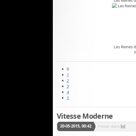
Les Reines d
Les Reines d
0
1
2
3
4
5
Vitesse Moderne
20-05-2015, 00:42
Poster dans
bd