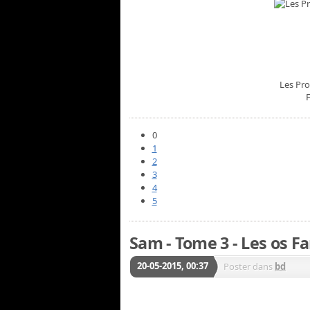
Les Pro
0
1
2
3
4
5
Sam - Tome 3 - Les os Fa
20-05-2015, 00:37
Poster dans
bd