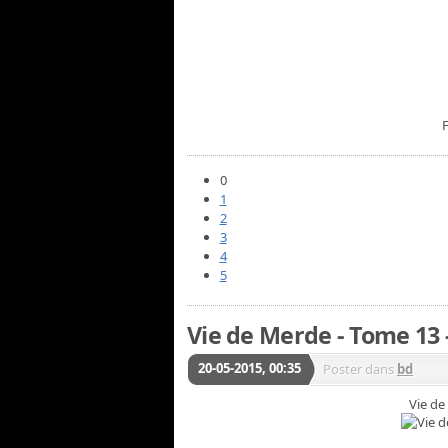
0
1
2
3
4
5
Vie de Merde - Tome 13 -
20-05-2015, 00:35
Poster dans
bd
Vie de