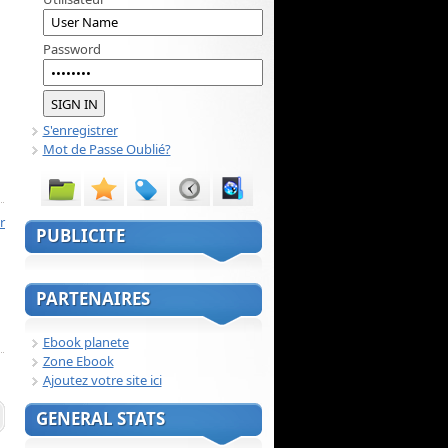
Password
S'enregistrer
Mot de Passe Oublié?
r
PUBLICITE
PARTENAIRES
Ebook planete
Zone Ebook
Ajoutez votre site ici
GENERAL STATS