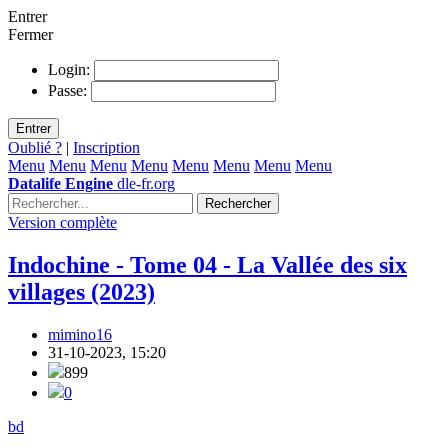
Entrer
Fermer
Login:
Passe:
Entrer
Oublié ?
|
Inscription
Menu
Menu
Menu
Menu
Menu
Menu
Menu
Menu
Datalife Engine
dle-fr.org
Rechercher
Version complète
Indochine - Tome 04 - La Vallée des six
villages (2023)
mimino16
31-10-2023, 15:20
899
0
bd