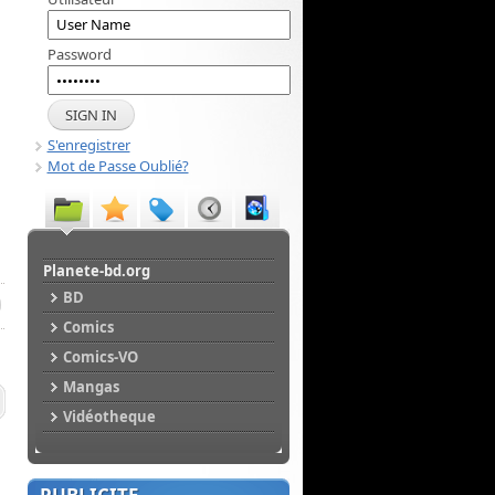
Password
S'enregistrer
Mot de Passe Oublié?
Planete-bd.org
BD
Comics
Comics-VO
Mangas
Vidéotheque