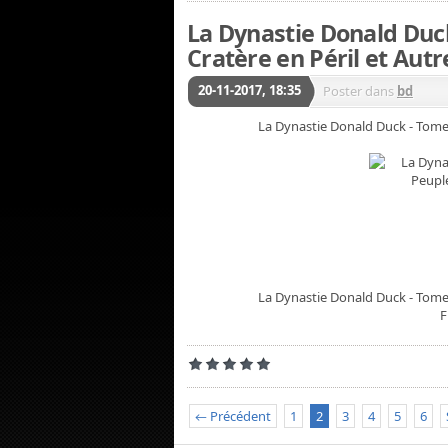
La Dynastie Donald Duck
Cratère en Péril et Autr
20-11-2017, 18:35
Poster dans
bd
La Dynastie Donald Duck - Tome 1
La Dynastie Donald Duck - Tome 1
F
← Précédent
1
2
3
4
5
6