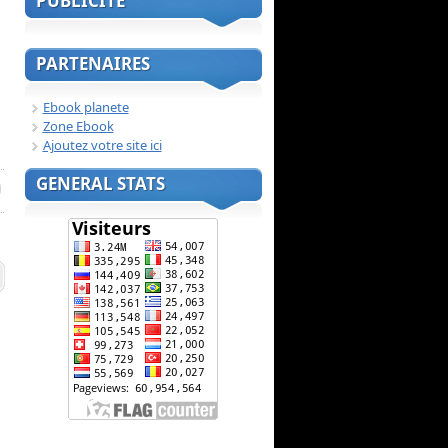
PUBLICITE
PARTENAIRES
Ebook planete
Zone Ebook
Ajoutez votre site ici
GENERAL STATS