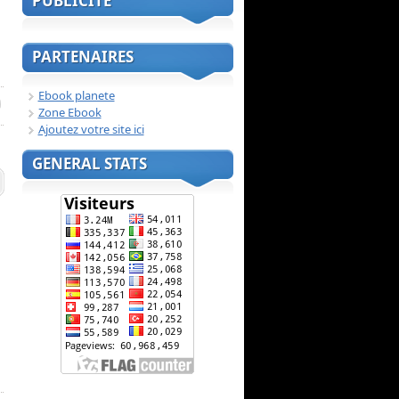
PUBLICITE
PARTENAIRES
Ebook planete
Zone Ebook
Ajoutez votre site ici
GENERAL STATS