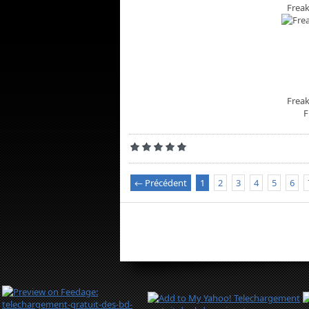
Freak
Freak
F
← Précédent
1
2
3
4
5
6