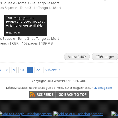
s Squeele - Tome 3 - Le Tango La Mort
s Squeele - Tome 3 - Le Tango La Mort
rench | CBR | 158 pages | 139 MB
Vues: 2 469
Télécharger
7
8
9
10
...
22
Suivant →
Copyright 2013 WWW.PLANETE-BD.ORG
Découvrez aussi notre catalogue de livres, BD et magazines sur
Livomag.com
RSS FEEDS
GO BACK TO TOP