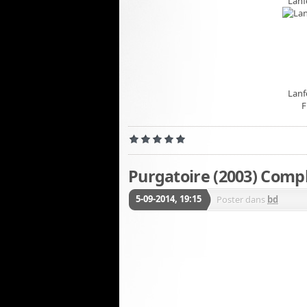
Lanf
Lanf
F
Purgatoire (2003) Comp
5-09-2014, 19:15
Poster dans
bd