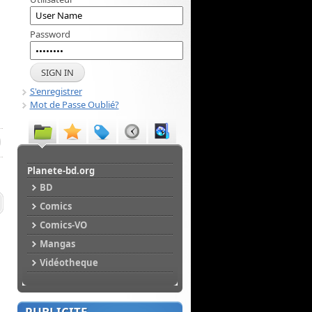
Password
S'enregistrer
Mot de Passe Oublié?
Planete-bd.org
BD
Comics
Comics-VO
Mangas
Vidéotheque