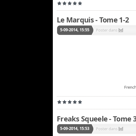
Le Marquis - Tome 1-2
5-09-2014, 15:55
Poster dans
bd
French
Freaks Squeele - Tome 3
5-09-2014, 15:53
Poster dans
bd