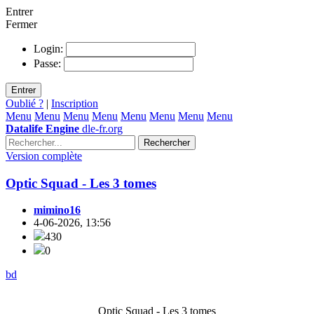
Entrer
Fermer
Login:
Passe:
Entrer
Oublié ?
|
Inscription
Menu
Menu
Menu
Menu
Menu
Menu
Menu
Menu
Datalife Engine
dle-fr.org
Rechercher
Version complète
Optic Squad - Les 3 tomes
mimino16
4-06-2026, 13:56
430
0
bd
Optic Squad - Les 3 tomes