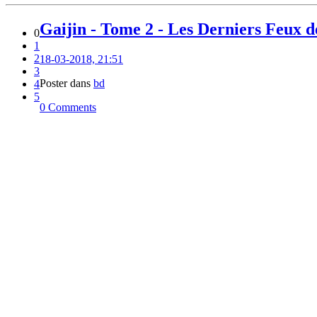
Gaijin - Tome 2 - Les Derniers Feux d
0
1
2
18-03-2018, 21:51
3
Poster dans
bd
4
5
0 Comments