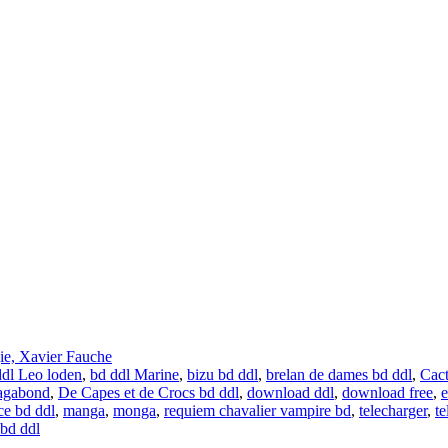
ie, Xavier Fauche
ddl Leo loden
,
bd ddl Marine
,
bizu bd ddl
,
brelan de dames bd ddl
,
Cact
agabond
,
De Capes et de Crocs bd ddl
,
download ddl
,
download free
,
ce bd ddl
,
manga
,
monga
,
requiem chavalier vampire bd
,
telecharger
,
te
 bd ddl