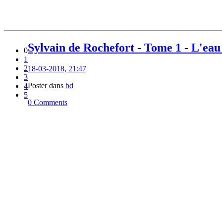
Sylvain de Rochefort - Tome 1 - L'eau 
0
1
2
18-03-2018, 21:47
3
Poster dans
bd
4
5
0 Comments