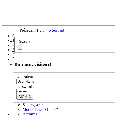
← Précédent
1
2
3
4
5
Suivant →
0
1
2
3
4
5
Bonjour, visiteur!
Utilisateur
Password
S'enregistrer
Mot de Passe Oublié?
Archives