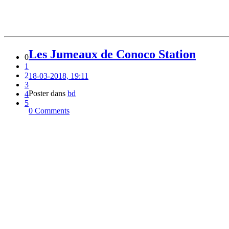
Les Jumeaux de Conoco Station
0
1
2
18-03-2018, 19:11
3
Poster dans
bd
4
5
0 Comments