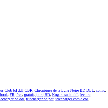
us Club bd ddl
,
CBR
,
Chroniques de la Lune Noire BD DLL
,
comic
,
ebook
,
FR
,
free
,
gratuit
,
jour j BD
,
Kogaratsu bd ddl
,
lecture
,
lecharger bd ddl
,
telecharger bd pdf
,
telecharger comic cbr
,