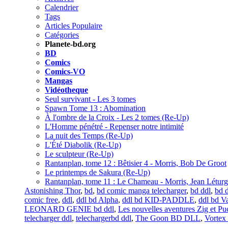
Calendrier
Tags
Articles Populaire
Catégories
Planete-bd.org
BD
Comics
Comics-VO
Mangas
Vidéotheque
Seul survivant - Les 3 tomes
Spawn Tome 13 : Abomination
À l'ombre de la Croix - Les 2 tomes (Re-Up)
L'Homme pénétré - Repenser notre intimité
La nuit des Temps (Re-Up)
L'Été Diabolik (Re-Up)
Le sculpteur (Re-Up)
Rantanplan, tome 12 : Bêtisier 4 - Morris, Bob De Groot
Le printemps de Sakura (Re-Up)
Rantanplan, tome 11 : Le Chameau - Morris, Jean Léturg
Astonishing Thor
,
bd
,
bd comic manga telecharger
,
bd ddl
,
bd 
comic free
,
ddl
,
ddl bd Alpha
,
ddl bd KID-PADDLE
,
ddl bd V
LEONARD GENIE bd ddl
,
Les nouvelles aventures Zig et Pu
telecharger ddl
,
telechargerbd ddl
,
The Goon BD DLL
,
Vortex