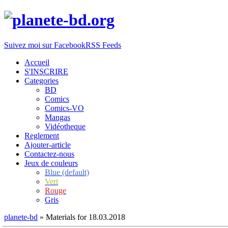
Suivez moi sur Facebook
RSS Feeds
Accueil
S'INSCRIRE
Categories
BD
Comics
Comics-VO
Mangas
Vidéotheque
Reglement
Ajouter-article
Contactez-nous
Jeux de couleurs
Blue (default)
Vert
Rouge
Gris
planete-bd
» Materials for 18.03.2018