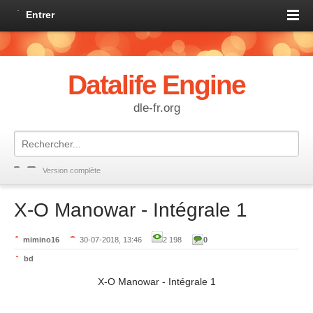
Entrer
Datalife Engine
dle-fr.org
Version complète
X-O Manowar - Intégrale 1
mimino16
30-07-2018, 13:46
2 198
0
bd
X-O Manowar - Intégrale 1