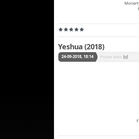
Moriart
Yeshua (2018)
24-09-2018, 18:14
Poster dans
bd
F