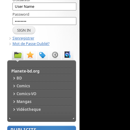
Password
S'enregistrer
Mot de Passe Oublié?
Planete-bd.org
BD
Comics
Comics-VO
Mangas
Vidéotheque