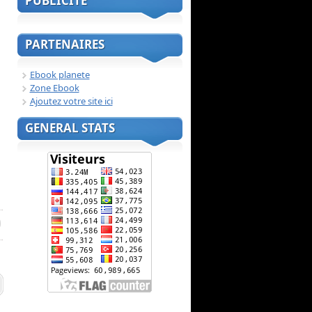
PUBLICITE
PARTENAIRES
Ebook planete
Zone Ebook
Ajoutez votre site ici
GENERAL STATS