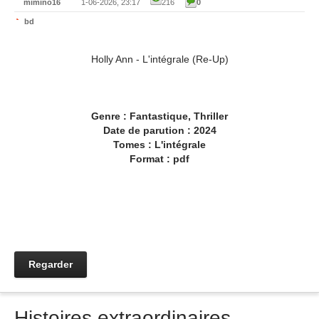
mimino16
1-06-2026, 23:17
216
0
bd
Holly Ann - L'intégrale (Re-Up)
Genre : Fantastique, Thriller
Date de parution : 2024
Tomes : L'intégrale
Format : pdf
Regarder
Histoires extraordinaires