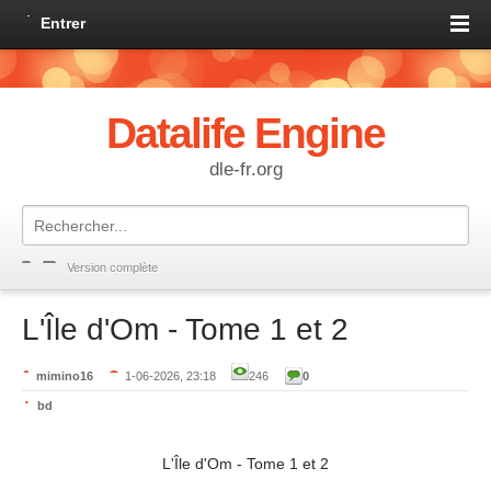
Entrer
Datalife Engine
dle-fr.org
Version complète
L'Île d'Om - Tome 1 et 2
mimino16
1-06-2026, 23:18
246
0
bd
L'Île d'Om - Tome 1 et 2