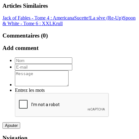
Articles Similaires
Jack of Fables - Tome 4 : Americana
Sucette!
La sève (Re-Up)
Spoon
& White - Tome 6 : XXL
Krull
Commentaires (0)
Add comment
Entrez les mots
Ajouter
Nvigation