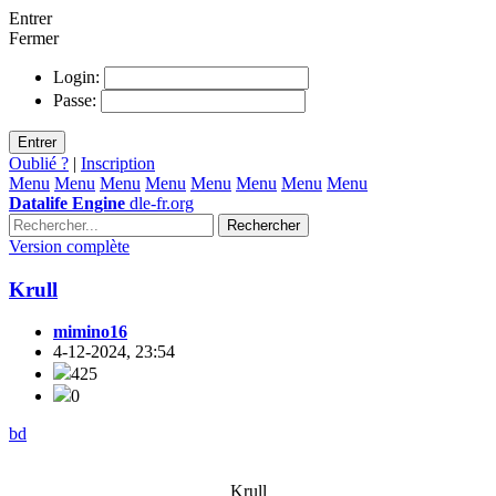
Entrer
Fermer
Login:
Passe:
Entrer
Oublié ?
|
Inscription
Menu
Menu
Menu
Menu
Menu
Menu
Menu
Menu
Datalife Engine
dle-fr.org
Rechercher
Version complète
Krull
mimino16
4-12-2024, 23:54
425
0
bd
Krull