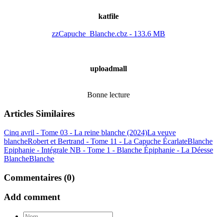
katfile
zzCapuche_Blanche.cbz - 133.6 MB
uploadmall
Bonne lecture
Articles Similaires
Cinq avril - Tome 03 - La reine blanche (2024)
La veuve
blanche
Robert et Bertrand - Tome 11 - La Capuche Écarlate
Blanche
Epiphanie - Intégrale NB - Tome 1 - Blanche Épiphanie - La Déesse
Blanche
Blanche
Commentaires (0)
Add comment