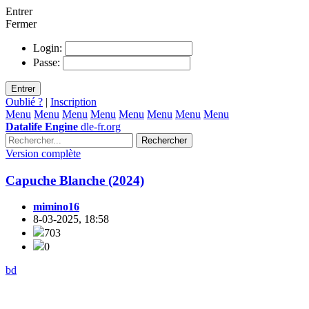
Entrer
Fermer
Login:
Passe:
Entrer
Oublié ?
|
Inscription
Menu
Menu
Menu
Menu
Menu
Menu
Menu
Menu
Datalife Engine
dle-fr.org
Rechercher
Version complète
Capuche Blanche (2024)
mimino16
8-03-2025, 18:58
703
0
bd