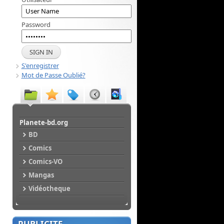
Password
S'enregistrer
Mot de Passe Oublié?
Planete-bd.org
BD
Comics
Comics-VO
Mangas
Vidéotheque