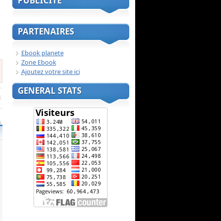
PUBLICITE
PARTENAIRES
Ebook planete
Zone Ebook
Ajoutez votre site ici
GENERAL STATS