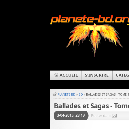
ACCUEIL
S'INSCRIRE
CATEG
PLANETE-BD
»
BD
» BALLADES ET SAGAS - TOME 
Ballades et Sagas - Tom
3-04-2015, 23:13
Poster dans
bd