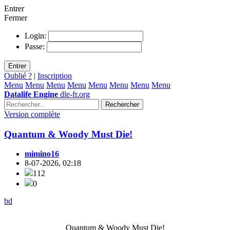
Entrer
Fermer
Login:
Passe:
Entrer
Oublié ?
|
Inscription
Menu
Menu
Menu
Menu
Menu
Menu
Menu
Menu
Datalife Engine
dle-fr.org
Rechercher
Version complète
Quantum & Woody Must Die!
mimino16
8-07-2026, 02:18
112
0
bd
Quantum & Woody Must Die!