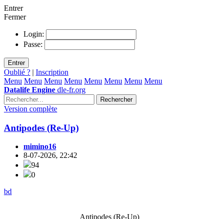
Entrer
Fermer
Login:
Passe:
Entrer
Oublié ?
|
Inscription
Menu
Menu
Menu
Menu
Menu
Menu
Menu
Menu
Datalife Engine
dle-fr.org
Rechercher
Version complète
Antipodes (Re-Up)
mimino16
8-07-2026, 22:42
94
0
bd
Antipodes (Re-Up)