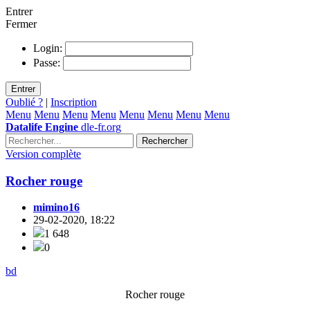
Entrer
Fermer
Login:
Passe:
Entrer
Oublié ?
|
Inscription
Menu
Menu
Menu
Menu
Menu
Menu
Menu
Menu
Datalife Engine
dle-fr.org
Rechercher
Version complète
Rocher rouge
mimino16
29-02-2020, 18:22
1 648
0
bd
Rocher rouge