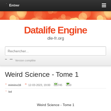
Entrer
Datalife Engine
dle-fr.org
Version complète
Weird Science - Tome 1
mimino16
12-03-2023, 19:00
745
0
bd
Weird Science - Tome 1