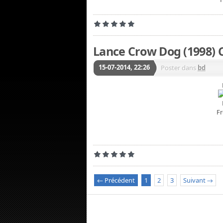
Lance Crow Dog (1998)
15-07-2014, 22:26
Poster dans
bd
Fr
← Précédent
1
2
3
Suivant →