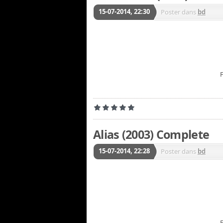
15-07-2014, 22:30
Poster dans
bd
F
Alias (2003) Complete
15-07-2014, 22:28
Poster dans
bd
F