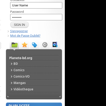
Password
S'enregistrer
Mot de Passe Oublié?
Planete-bd.org
BD
Comics
Comics-VO
Mangas
Vidéotheque