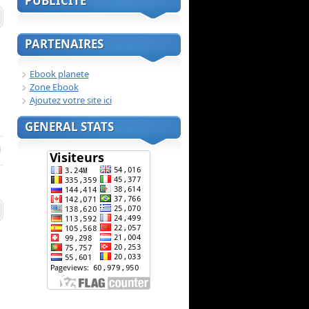
PUBLICITE
PARTENAIRES
Ebook planete
Zone Ebook
Ajoutez votre site ici
GENERAL STATS