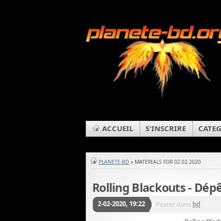
ACCUEIL
S'INSCRIRE
CATEG
PLANETE-BD
» MATERIALS FOR 02.02.2020
Rolling Blackouts - Dépê
2-02-2020, 19:22
Poster dans
bd