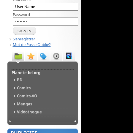
Password
S'enregistrer
Mot de Passe Oublié?
Planete-bd.org
BD
Comics
Comics-VO
Mangas
Vidéotheque