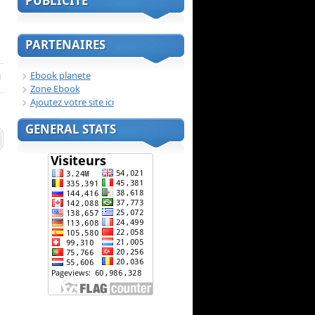
PUBLICITE
PARTENAIRES
Ebook planete
Zone Ebook
Ajoutez votre site ici
GENERAL STATS