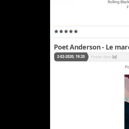
Rolling Blac
F
Poet Anderson - Le mar
2-02-2020, 19:20
Poster dans
bd
Po