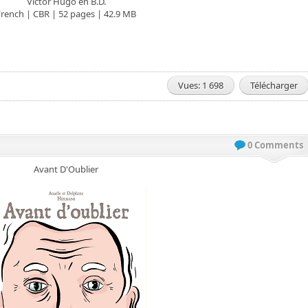
Victor Hugo en B.D.
French | CBR | 52 pages | 42.9 MB
Vues: 1 698
Télécharger
0 Comments
Avant D'Oublier