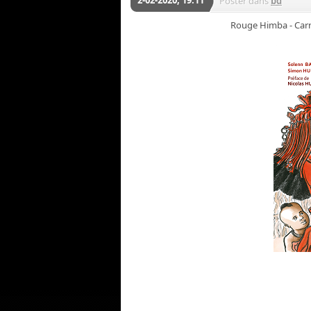
2-02-2020, 19:11
Poster dans
bd
Rouge Himba - Carn