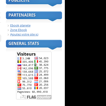
PUBLICITE
PARTENAIRES
Ebook planete
Zone Ebook
Ajoutez votre site ici
GENERAL STATS