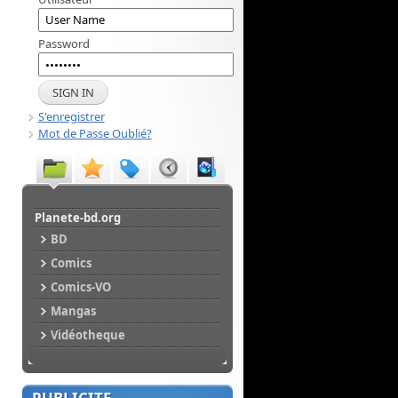
Password
S'enregistrer
Mot de Passe Oublié?
Planete-bd.org
BD
Comics
Comics-VO
Mangas
Vidéotheque