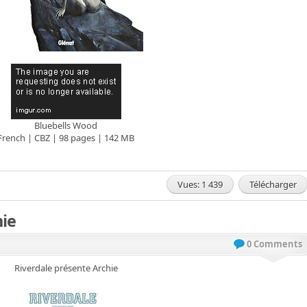
Bluebells Wood
French | CBZ | 98 pages | 142 MB
Vues: 1 439
Télécharger
hie
0 Comments
Riverdale présente Archie