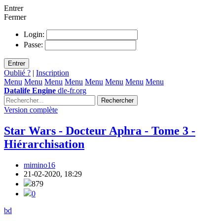
Entrer
Fermer
Login:
Passe:
Entrer
Oublié ?
|
Inscription
Menu
Menu
Menu
Menu
Menu
Menu
Menu
Menu
Datalife Engine
dle-fr.org
Rechercher
Version complète
Star Wars - Docteur Aphra - Tome 3 -
Hiérarchisation
mimino16
21-02-2020, 18:29
879
0
bd