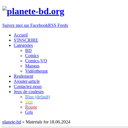
Suivez moi sur Facebook
RSS Feeds
Accueil
S'INSCRIRE
Categories
BD
Comics
Comics-VO
Mangas
Vidéotheque
Reglement
Ajouter-article
Contactez-nous
Jeux de couleurs
Blue (default)
Vert
Rouge
Gris
planete-bd
» Materials for 18.06.2024