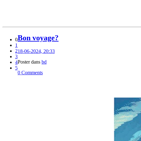
Bon voyage?
0
1
2
18-06-2024, 20:33
3
Poster dans
bd
4
5
0 Comments