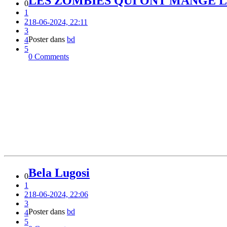
LES ZOMBIES QUI ONT MANGÉ LE
0
1
2
18-06-2024, 22:11
3
Poster dans
bd
4
5
0 Comments
Bela Lugosi
0
1
2
18-06-2024, 22:06
3
Poster dans
bd
4
5