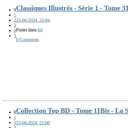
Classiques Illustrés - Série 1 - Tome 3
0
1
2
23-06-2024, 21:04
3
Poster dans
bd
4
5
0 Comments
Collection Top BD - Tome 11Bis - La 
0
1
2
23-06-2024, 21:00
3