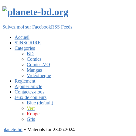
Suivez moi sur Facebook
RSS Feeds
Accueil
S'INSCRIRE
Categories
BD
Comics
Comics-VO
Mangas
Vidéotheque
Reglement
Ajouter-article
Contactez-nous
Jeux de couleurs
Blue (default)
Vert
Rouge
Gris
planete-bd
» Materials for 23.06.2024