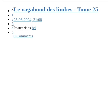
Le vagabond des limbes - Tome 25
0
1
2
23-06-2024, 21:08
3
Poster dans
bd
4
5
0 Comments