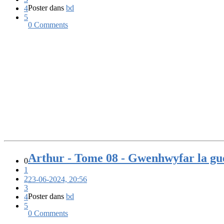
Poster dans
bd
4
5
0 Comments
Arthur - Tome 08 - Gwenhwyfar la gu
0
1
2
23-06-2024, 20:56
3
Poster dans
bd
4
5
0 Comments