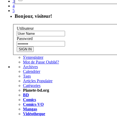
3
4
5
Bonjour, visiteur!
Utilisateur
Password
S'enregistrer
Mot de Passe Oublié?
Archives
Calendrier
Tags
Articles Populaire
Catégories
Planete-bd.org
BD
Comics
Comics-VO
Mangas
Vidéotheque