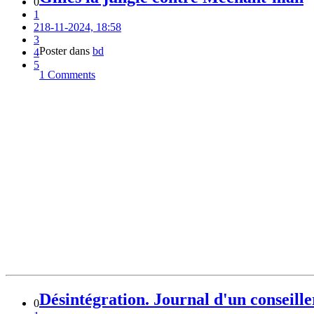
0
1
2
18-11-2024, 18:58
3
Poster dans
bd
4
5
1 Comments
Désintégration. Journal d'un conseill
0