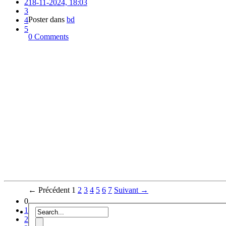
2
18-11-2024, 18:03
3
Poster dans
bd
4
5
0 Comments
← Précédent
1
2
3
4
5
6
7
Suivant →
0
1
2