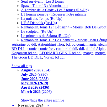
Seul survivant - Les 3 tomes
Spawn Tome 13 : Abomination
À l'ombre de la Croix - Les 2 tomes (Re-Up)
L'Homme pénétré - Repenser notre intimité
La nuit des Temps (Re-Up)
L'Été Diabolik (Re-Up)
Rantanplan, tome 12 : Bêtisier 4 - Morris, Bob De Groot
Le sculpteur (Re-Up)
Le printemps de Sakura (Re-Up)
Rantanplan, tome 11 : Le Chameau - Morris, Jean Léturg
agrippine bd ddl
,
Astonishing Thor
,
bd
,
bd comic manga telech
BD DLL
,
comic
,
comic free
,
condor bd ddl
,
ddl
,
ddl bd Alpha
Kogaratsu bd ddl
,
LEONARD GENIE bd ddl
,
manga
,
monga
The Goon BD DLL
,
Vortex bd ddl
Show all tags
August 2026 (554)
July 2026 (3390)
June 2026 (2883)
May 2026 (2619)
April 2026 (2436)
March 2026 (2206)
Show/hide the entire archive
«
November 2024
»