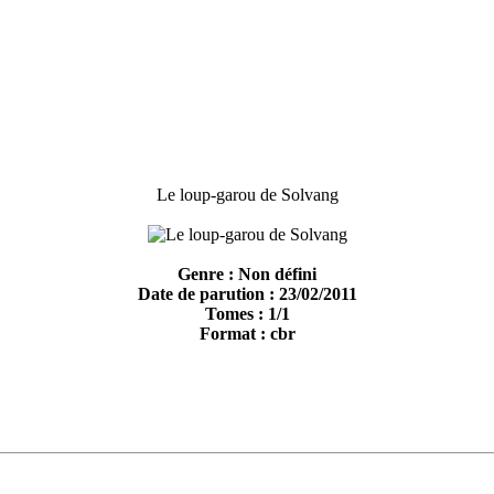
Le loup-garou de Solvang
Genre : Non défini
Date de parution : 23/02/2011
Tomes : 1/1
Format : cbr