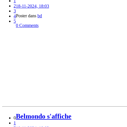
1
2
18-11-2024, 18:03
3
Poster dans
bd
4
5
0 Comments
Belmondo s'affiche
0
1