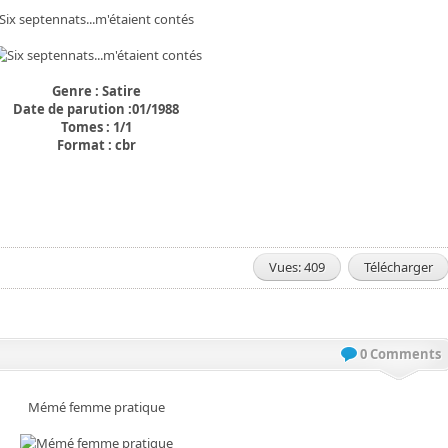
Six septennats...m'étaient contés
Genre : Satire
Date de parution :01/1988
Tomes : 1/1
Format : cbr
Vues: 409
Télécharger
0 Comments
Mémé femme pratique