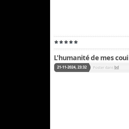
L'humanité de mes coui
21-11-2024, 23:32
Poster dans
bd