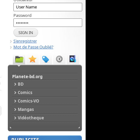
Password
S'enregistrer
Mot de Passe Oublié?
Planete-bd.org
BD
Comics
Comics-VO
Mangas
Vidéotheque