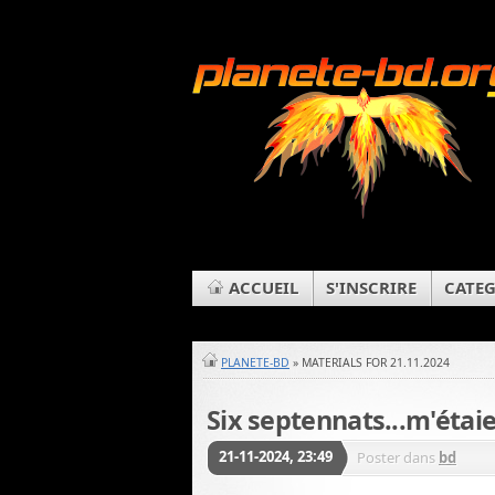
ACCUEIL
S'INSCRIRE
CATEG
PLANETE-BD
» MATERIALS FOR 21.11.2024
Six septennats...m'étai
21-11-2024, 23:49
Poster dans
bd