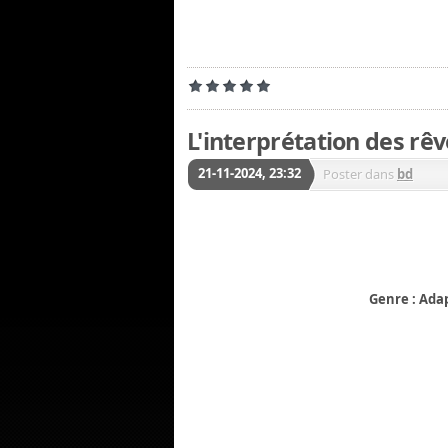
L'interprétation des rêv
21-11-2024, 23:32
Poster dans
bd
Genre : Ada