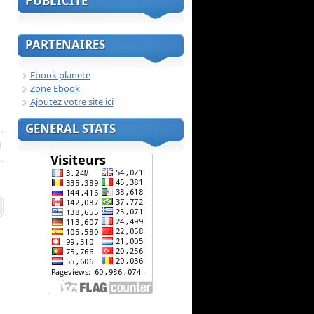
PUBLICITE
PARTENAIRES
Ebook planete
Zone Ebook
Ajoutez votre site ici
GENERAL STATS