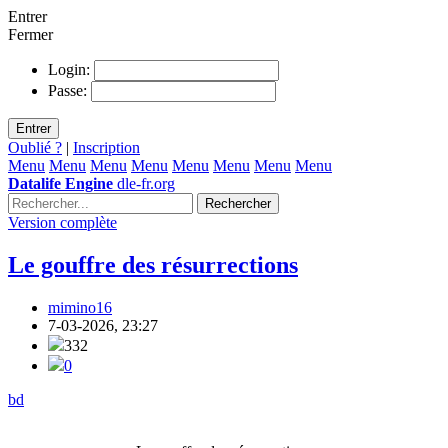
Entrer
Fermer
Login:
Passe:
Entrer
Oublié ?
|
Inscription
Menu
Menu
Menu
Menu
Menu
Menu
Menu
Menu
Datalife Engine
dle-fr.org
Rechercher
Version complète
Le gouffre des résurrections
mimino16
7-03-2026, 23:27
332
0
bd