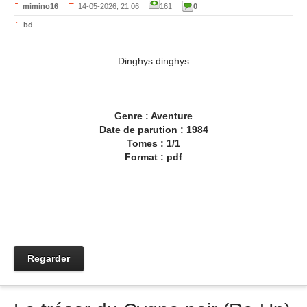
mimino16
14-05-2026, 21:06
161
0
bd
Dinghys dinghys
Genre : Aventure
Date de parution : 1984
Tomes : 1/1
Format : pdf
Regarder