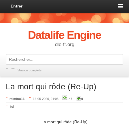
Entrer
Datalife Engine
dle-fr.org
Version complète
La mort qui rôde (Re-Up)
mimino16
14-05-2026, 21:06
147
0
bd
La mort qui rôde (Re-Up)