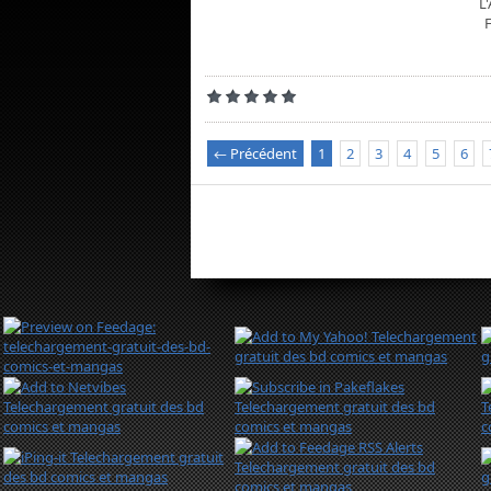
L
← Précédent
1
2
3
4
5
6