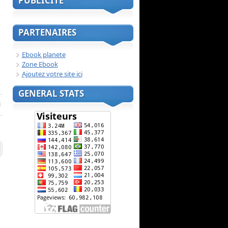
PUBLICITE
PARTENAIRES
Ebook planete
Zone Ebook
Ajoutez votre site ici
GENERAL STATS