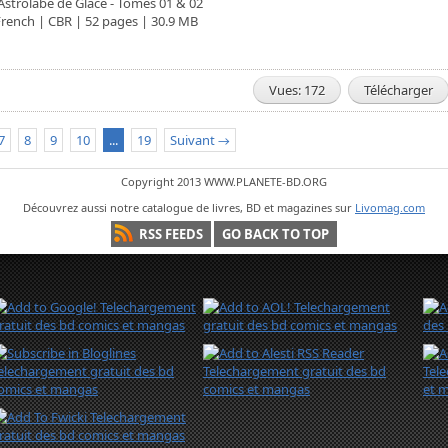
'Astrolabe de Glace - Tomes 01 & 02
French | CBR | 52 pages | 30.9 MB
Vues: 172
Télécharger
7
8
9
10
...
19
Suivant →
Copyright 2013 WWW.PLANETE-BD.ORG
Découvrez aussi notre catalogue de livres, BD et magazines sur
Livomag.com
RSS FEEDS
GO BACK TO TOP