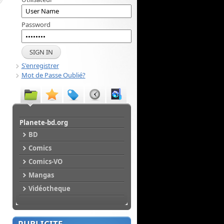
Password
S'enregistrer
Mot de Passe Oublié?
Planete-bd.org
BD
Comics
Comics-VO
Mangas
Vidéotheque