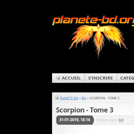
ACCUEIL
S'INSCRIRE
CATEG
PLANETE-BD
»
BD
» SCORPION - TOME 3
Scorpion - Tome 3
31-01-2019, 18:16
Poster dans
bd