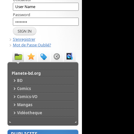
Password
S'enregistrer
Mot de Passe Oublié?
Planete-bd.org
BD
Comics
Comics-VO
Mangas
Vidéotheque