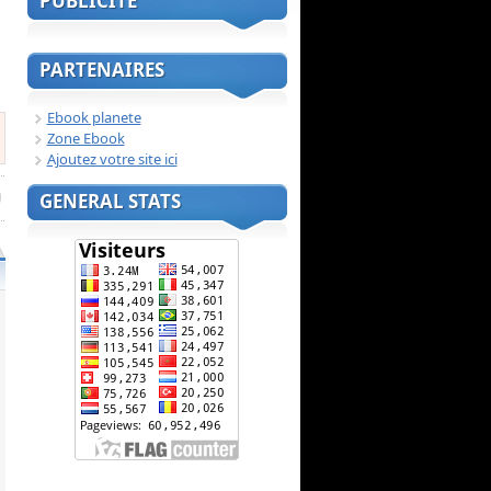
PUBLICITE
PARTENAIRES
Ebook planete
Zone Ebook
Ajoutez votre site ici
GENERAL STATS