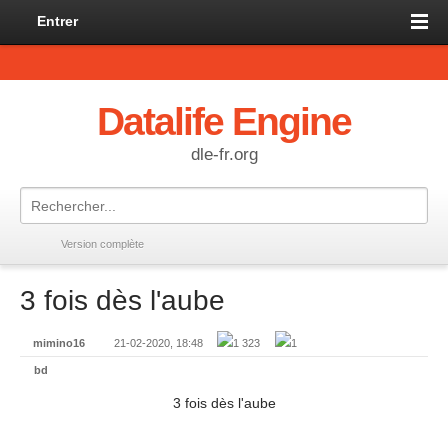
Entrer
Datalife Engine
dle-fr.org
Version complète
3 fois dès l'aube
mimino16
21-02-2020, 18:48
1 323
1
bd
3 fois dès l'aube