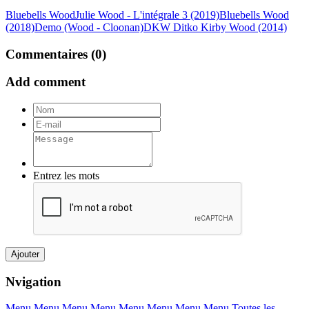
Bluebells Wood
Julie Wood - L'intégrale 3 (2019)
Bluebells Wood
(2018)
Demo (Wood - Cloonan)
DKW Ditko Kirby Wood (2014)
Commentaires (0)
Add comment
Entrez les mots
Ajouter
Nvigation
Menu
Menu
Menu
Menu
Menu
Menu
Menu
Menu
Toutes les