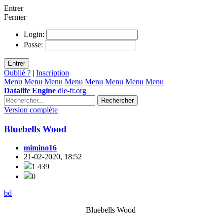
Entrer
Fermer
Login:
Passe:
Entrer
Oublié ?
|
Inscription
Menu
Menu
Menu
Menu
Menu
Menu
Menu
Menu
Datalife Engine
dle-fr.org
Rechercher
Version complète
Bluebells Wood
mimino16
21-02-2020, 18:52
1 439
0
bd
Bluebells Wood