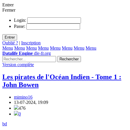
Entrer
Fermer
Login:
Passe:
Entrer
Oublié ?
|
Inscription
Menu
Menu
Menu
Menu
Menu
Menu
Menu
Menu
Datalife Engine
dle-fr.org
Rechercher
Version complète
Les pirates de l'Océan Indien - Tome 1 :
John Bowen
mimino16
13-07-2024, 19:09
476
0
bd