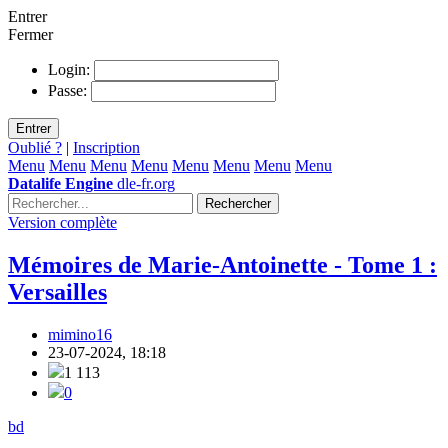
Entrer
Fermer
Login:
Passe:
Entrer
Oublié ?
|
Inscription
Menu
Menu
Menu
Menu
Menu
Menu
Menu
Menu
Datalife Engine
dle-fr.org
Rechercher
Version complète
Mémoires de Marie-Antoinette - Tome 1 :
Versailles
mimino16
23-07-2024, 18:18
1 113
0
bd