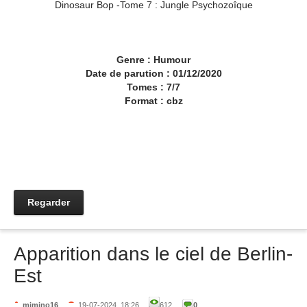
Dinosaur Bop -Tome 7 : Jungle Psychozoîque
Genre : Humour
Date de parution : 01/12/2020
Tomes : 7/7
Format : cbz
Regarder
Apparition dans le ciel de Berlin-
Est
mimino16
19-07-2024, 18:26
612
0