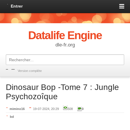
Entrer
Datalife Engine
dle-fr.org
Version complète
Dinosaur Bop -Tome 7 : Jungle
Psychozoîque
mimino16
19-07-2024, 20:29
508
0
bd