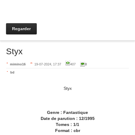
Regarder
Styx
mimino16
19-07-2024, 17:37
407
0
bd
Styx
Genre : Fantastique
Date de parution : 12/1995
Tomes : 1/1
Format : cbr