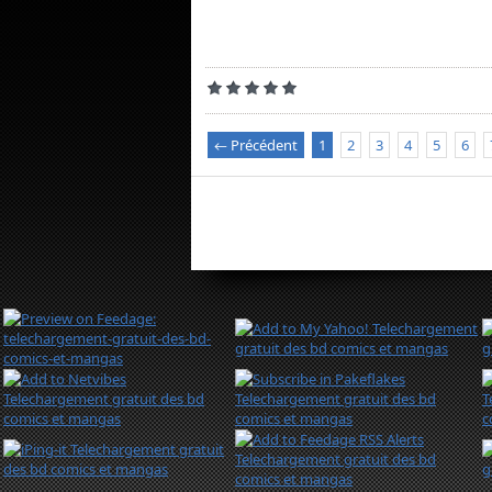
← Précédent
1
2
3
4
5
6