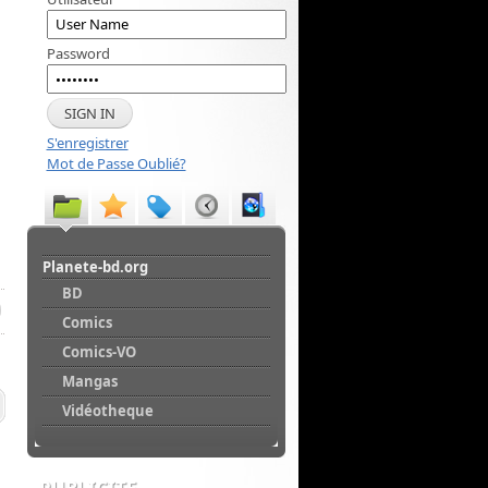
Password
S'enregistrer
Mot de Passe Oublié?
Planete-bd.org
BD
Comics
Comics-VO
Mangas
Vidéotheque