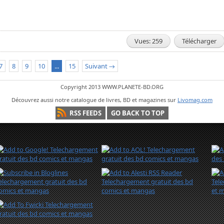
Vues: 259
Télécharger
7
8
9
10
...
15
Suivant →
Copyright 2013 WWW.PLANETE-BD.ORG
Découvrez aussi notre catalogue de livres, BD et magazines sur
Livomag.com
RSS FEEDS
GO BACK TO TOP