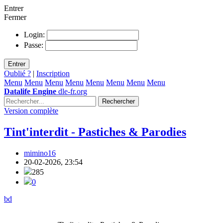
Entrer
Fermer
Login:
Passe:
Entrer
Oublié ?
|
Inscription
Menu
Menu
Menu
Menu
Menu
Menu
Menu
Menu
Datalife Engine
dle-fr.org
Rechercher
Version complète
Tint'interdit - Pastiches & Parodies
mimino16
20-02-2026, 23:54
285
0
bd