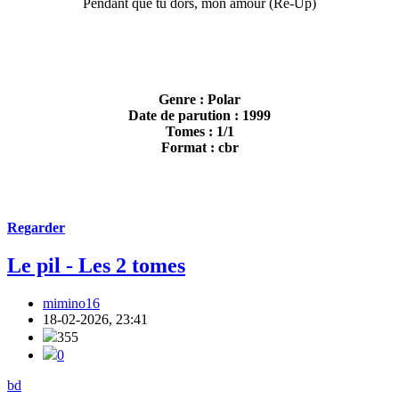
Pendant que tu dors, mon amour (Re-Up)
Genre : Polar
Date de parution : 1999
Tomes : 1/1
Format : cbr
Regarder
Le pil - Les 2 tomes
mimino16
18-02-2026, 23:41
355
0
bd