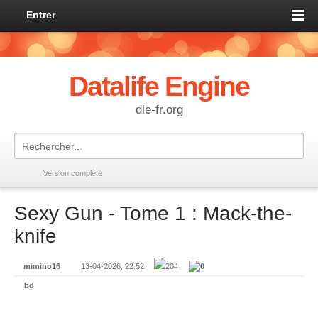
Entrer
Datalife Engine
dle-fr.org
Version complète
Sexy Gun - Tome 1 : Mack-the-
knife
mimino16
13-04-2026, 22:52
204
0
bd