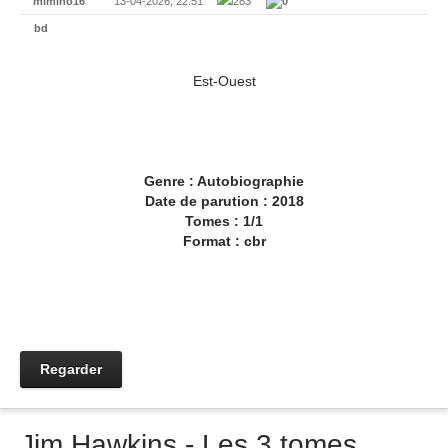
mimino16
13-04-2026, 22:51
283
0
bd
Est-Ouest
Genre : Autobiographie
Date de parution : 2018
Tomes : 1/1
Format : cbr
Regarder
Jim Hawkins - Les 3 tomes