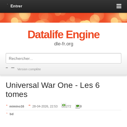
Entrer
Datalife Engine
dle-fr.org
Version complète
Universal War One - Les 6
tomes
mimino16
28-04-2026, 22:53
272
0
bd