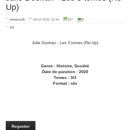
Up)
mimino16
28-04-2026, 22:49
247
0
bd
Julie Doohan - Les 3 tomes (Re-Up)
Genre : Histoire, Société
Date de parution : 2020
Tomes : 3/3
Format : cbr
Regarder