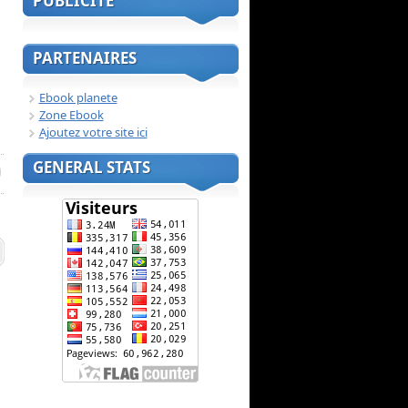
PUBLICITE
PARTENAIRES
Ebook planete
Zone Ebook
Ajoutez votre site ici
GENERAL STATS