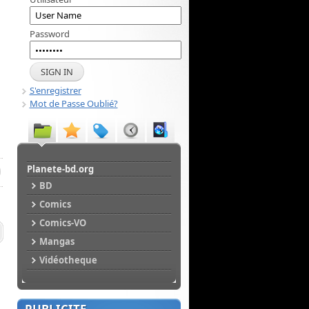
Password
S'enregistrer
Mot de Passe Oublié?
Planete-bd.org
BD
Comics
Comics-VO
Mangas
Vidéotheque