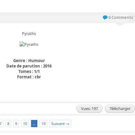
0 Comments
Pyraths
Genre : Humour
Date de parution : 2016
Tomes : 1/1
Format : cbr
Vues: 197
Télécharger
7
8
9
10
...
19
Suivant →