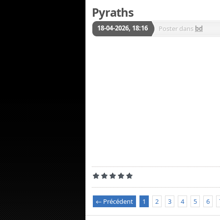
Pyraths
18-04-2026, 18:16
Poster dans
bd
← Précédent
1
2
3
4
5
6