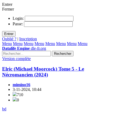
Entrer
Fermer
Login:
Passe:
Entrer
Oublié ?
|
Inscription
Menu
Menu
Menu
Menu
Menu
Menu
Menu
Menu
Datalife Engine
dle-fr.org
Rechercher
Version complète
Elric (Michael Moorcock) Tome 5 - Le
Nécromancien (2024)
mimino16
3-11-2024, 10:44
710
0
bd