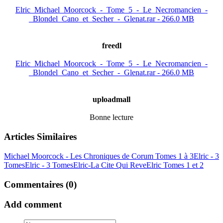
Elric_Michael_Moorcock_-_Tome_5_-_Le_Necromancien_-
_Blondel_Cano_et_Secher_-_Glenat.rar - 266.0 MB
freedl
Elric_Michael_Moorcock_-_Tome_5_-_Le_Necromancien_-
_Blondel_Cano_et_Secher_-_Glenat.rar - 266.0 MB
uploadmall
Bonne lecture
Articles Similaires
Michael Moorcock - Les Chroniques de Corum Tomes 1 à 3
Elric - 3
Tomes
Elric - 3 Tomes
Elric-La Cite Qui Reve
Elric Tomes 1 et 2
Commentaires (0)
Add comment