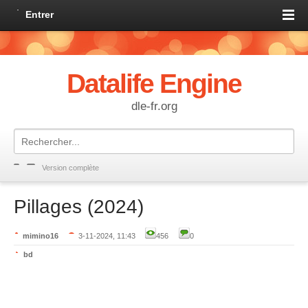
Entrer
Datalife Engine
dle-fr.org
Version complète
Pillages (2024)
mimino16
3-11-2024, 11:43
456
0
bd