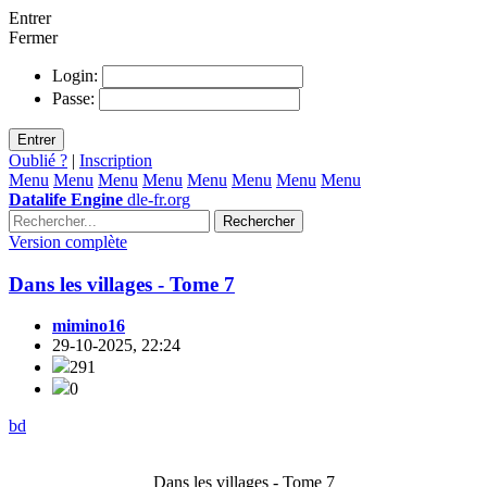
Entrer
Fermer
Login:
Passe:
Entrer
Oublié ?
|
Inscription
Menu
Menu
Menu
Menu
Menu
Menu
Menu
Menu
Datalife Engine
dle-fr.org
Rechercher
Version complète
Dans les villages - Tome 7
mimino16
29-10-2025, 22:24
291
0
bd
Dans les villages - Tome 7