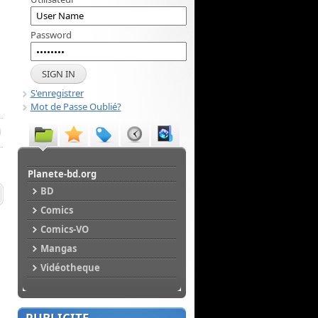
Password
S'enregistrer
Mot de Passe Oublié?
Planete-bd.org
BD
Comics
Comics-VO
Mangas
Vidéotheque