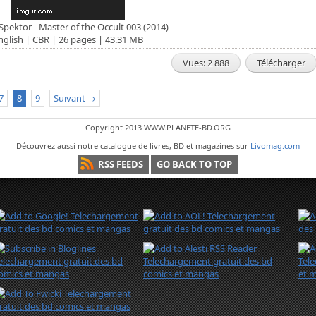
Spektor - Master of the Occult 003 (2014)
nglish | CBR | 26 pages | 43.31 MB
Vues: 2 888
Télécharger
7
8
9
Suivant →
Copyright 2013 WWW.PLANETE-BD.ORG
Découvrez aussi notre catalogue de livres, BD et magazines sur
Livomag.com
RSS FEEDS
GO BACK TO TOP