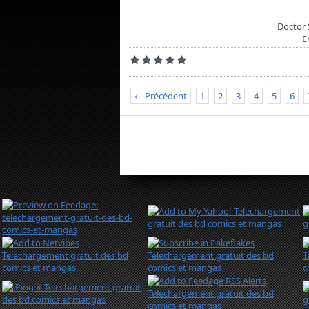
Doctor 
E
← Précédent
1
2
3
4
5
6