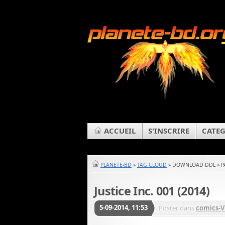
ACCUEIL
S'INSCRIRE
CATEG
PLANETE-BD
»
TAG CLOUD
» DOWNLOAD DDL » P
Justice Inc. 001 (2014)
5-09-2014, 11:53
Poster dans
comics-