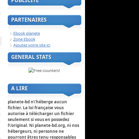
PUBLICITE
PARTENAIRES
Ebook planete
Zone Ebook
Ajoutez votre site ici
GENERAL STATS
A LIRE
planete-bd n\'héberge aucun
fichier. La loi française vous
autorise à télécharger un fichier
seulement si vous en possedez
l\'original. Ni planete-bd.org, ni nos
hébergeurs, ni personne ne
pourront êtres tenu responsables