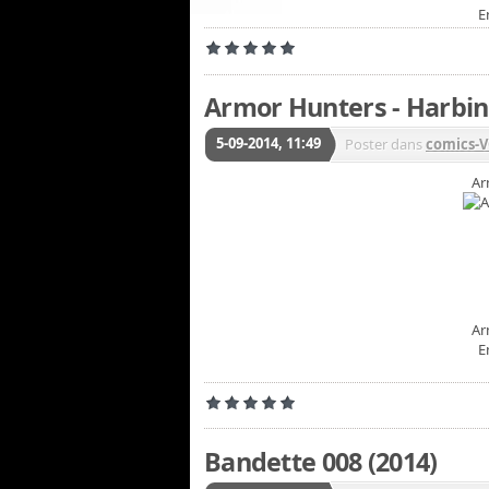
E
Armor Hunters - Harbin
5-09-2014, 11:49
Poster dans
comics-
Ar
Ar
E
Bandette 008 (2014)